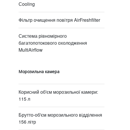
Сooling
Фільтр очищення повітря AirFreshfilter
Система рівномірного
багатопотокового охолодження
MultiAirflow
Морозильна камера
Корисний об'єм морозильної камери:
115 л
Брутто-об'єм морозильного відділення
156 літр