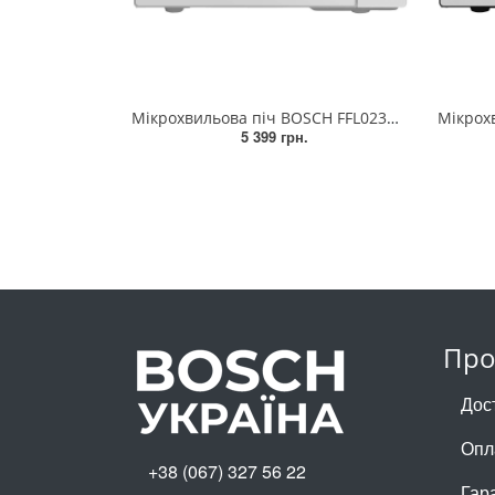
Мікрохвильова піч BOSCH FFL023MW0
5 399 грн.
Про
Дос
Опл
+38 (067) 327 56 22
Гар