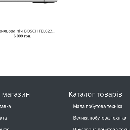
Мікрохвильова піч BOSCH FEL023MS1
6 999 грн.
 магазин
Каталог товарів
тавка
Мала побутова техніка
ата
Велика побутова техніка
антія
Вбудована побутова техні