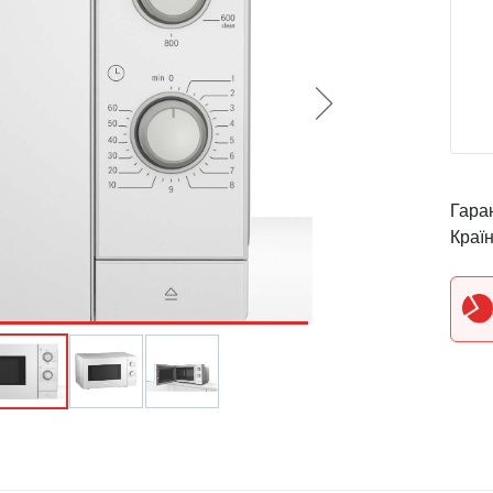
Гаран
Краї