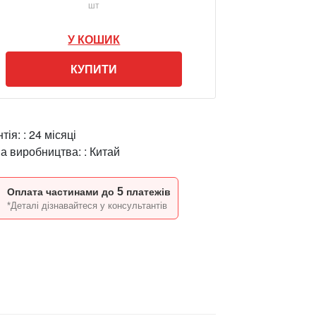
шт
У КОШИК
КУПИТИ
тія: :
24 місяці
на виробництва: :
Китай
5
Оплата частинами до
платежів
*Деталі дізнавайтеся у консультантів