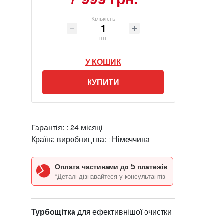
Кількість
шт
У КОШИК
КУПИТИ
Гарантія: :
24 місяці
Країна виробництва: :
Німеччина
5
Оплата частинами до
платежів
*Деталі дізнавайтеся у консультантів
Турбощітка
для ефективнішої очистки