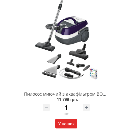
Пилосос миючий з аквафільтром BOSCH BWD41740
11 799 грн.
шт
У кошик