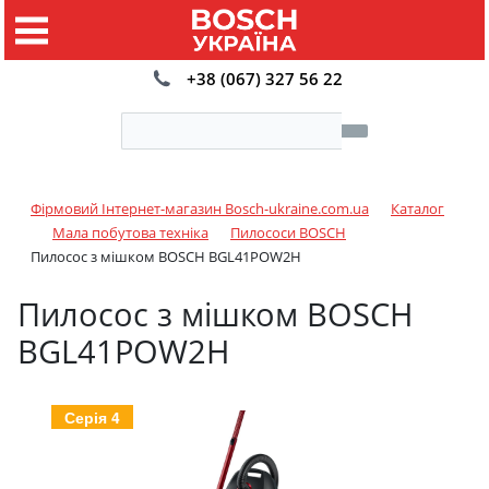
+38 (067) 327 56 22
Фірмовий Інтернет-магазин Bosch-ukraine.com.ua
Каталог
Мала побутова техніка
Пилососи BOSCH
Пилосос з мішком BOSCH BGL41POW2H
Пилосос з мішком BOSCH
BGL41POW2H
Серія 4