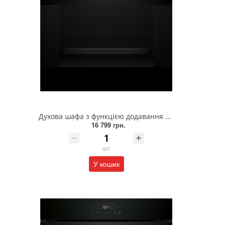
Духова шафа з функцією додавання пари вбудовувана BOSCH HUA736EA0T
16 799 грн.
шт
У кошик