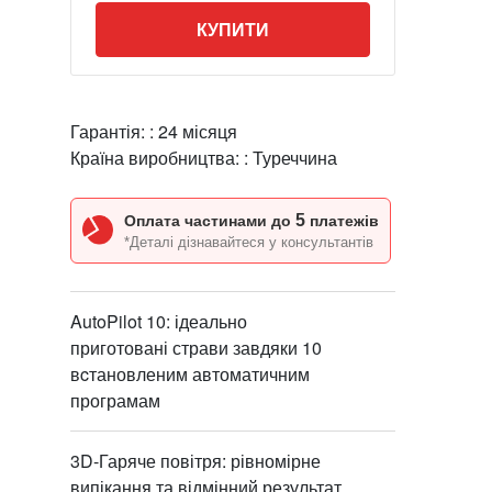
КУПИТИ
Гарантія: :
24 місяця
Країна виробництва: :
Туреччина
5
Оплата частинами до
платежів
*Деталі дізнавайтеся у консультантів
AutoPilot 10: ідеально
приготовані страви завдяки 10
вcтановленим автоматичним
програмам
3D-Гаряче повітря: рівномірне
випікання та відмінний результат.