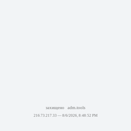
захищено
adm.tools
216.73.217.33 —
8/6/2026, 8:48:52 PM