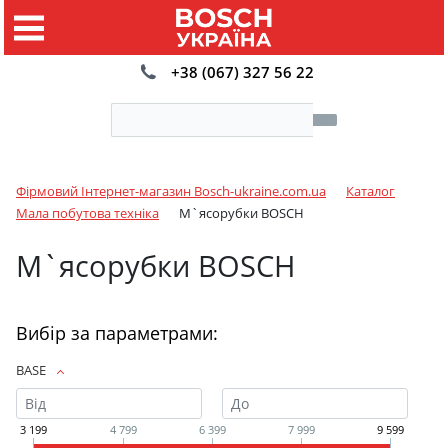
+38 (067) 327 56 22
Фірмовий Інтернет-магазин Bosch-ukraine.com.ua
Каталог
Мала побутова техніка
М`ясорубки BOSCH
М`ясорубки BOSCH
Вибір за параметрами:
BASE
3 199
4 799
6 399
7 999
9 599