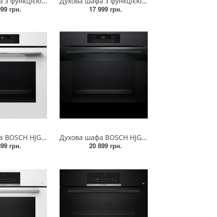
Духова шафа з функцією додавання пари вбудовувана BOSCH HUA736ER0
Духова шафа з функцією додавання пари вбудовувана BOSCH HUA736EV0T
999 грн.
17 999 грн.
Духова шафа BOSCH HJG852YW0T
Духова шафа BOSCH HJG852YT0T
899 грн.
20 899 грн.