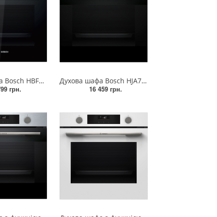
Духова шафа Bosch HBF512BB1T
Духова шафа Bosch HJA737BA0
799 грн.
16 459 грн.