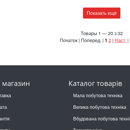
Показать ещё
Товары 1 — 20 з 32
Початок | Поперед. |
1
2
|
Наст.
|
 магазин
Каталог товарів
тавка
Мала побутова техніка
ата
Велика побутова техніка
антія
Вбудована побутова техні