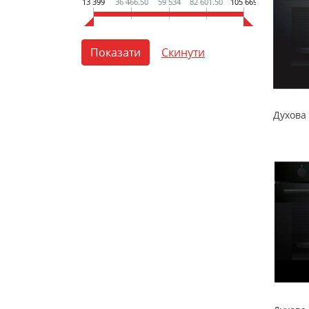
13 399
36 466.50
59 534
82 601.50
105 669