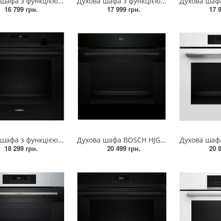
Духова шафа з функцією додавання пари вбудовувана BOSCH HUA736EA0T
Духова шафа з функцією додавання пари вбудовувана BOSCH HUA736EG0T
16 799 грн.
17 999 грн.
17 
Духова шафа з функцією додавання пари вбудовувана SIEMENS HU736AEA0T
Духова шафа BOSCH HJG852YB0T
18 299 грн.
20 499 грн.
20 