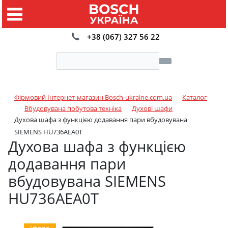
+38 (067) 327 56 22
Фірмовий Інтернет-магазин Bosch-ukraine.com.ua
Каталог
Вбудовувана побутова техніка
Духові шафи
Духова шафа з функцією додавання пари вбудовувана
SIEMENS HU736AEA0T
Духова шафа з функцією
додавання пари
вбудовувана SIEMENS
HU736AEA0T