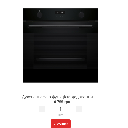
Духова шафа з функцією додавання пари вбудовувана BOSCH HUA736EA0T
16 799 грн.
шт
У кошик