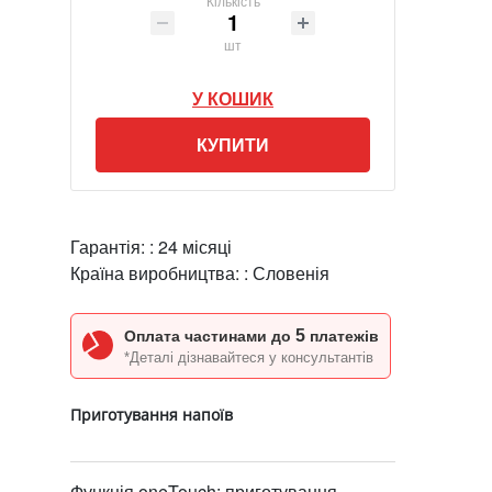
Кількість
шт
У КОШИК
КУПИТИ
Гарантія: :
24 місяці
Країна виробництва: :
Словенія
5
Оплата частинами до
платежів
*Деталі дізнавайтеся у консультантів
Приготування напоїв
Функція oneTouch: приготування