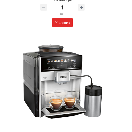
шт
У кошик