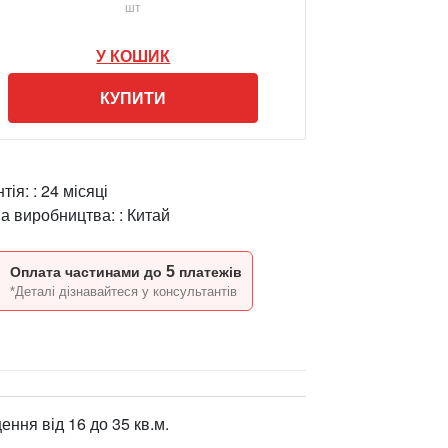
шт
У КОШИК
КУПИТИ
тія: :
24 місяці
на виробництва: :
Китай
5
Оплата частинами до
платежів
*Деталі дізнавайтеся у консультантів
ння від 16 до 35 кв.м.