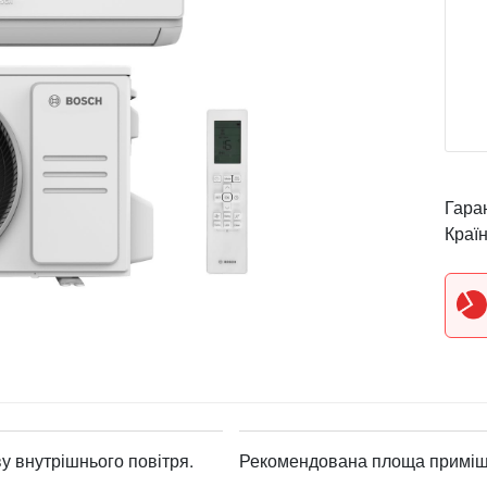
Гаран
Краї
ву внутрішнього повітря.
Рекомендована площа приміще