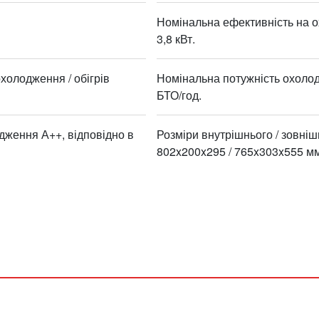
Номінальна ефективність на ох
3,8 кВт.
холодження / обігрів
Номінальна потужність охолодж
БТО/год.
дження А++, відповідно в
Розміри внутрішнього / зовніш
802x200x295 / 765x303x555 мм