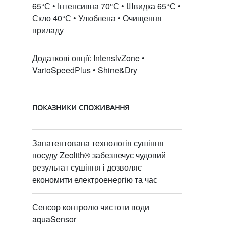
65°С • Інтенсивна 70°С • Швидка 65°С •
Скло 40°С • Улюблена • Очищення
приладу
Додаткові опції: IntensivZone •
VarioSpeedPlus • Shine&Dry
ПОКАЗНИКИ СПОЖИВАННЯ
Запатентована технологія сушіння
посуду Zeolith® забезпечує чудовий
результат сушіння і дозволяє
економити електроенергію та час
Сенсор контролю чистоти води
aquaSensor