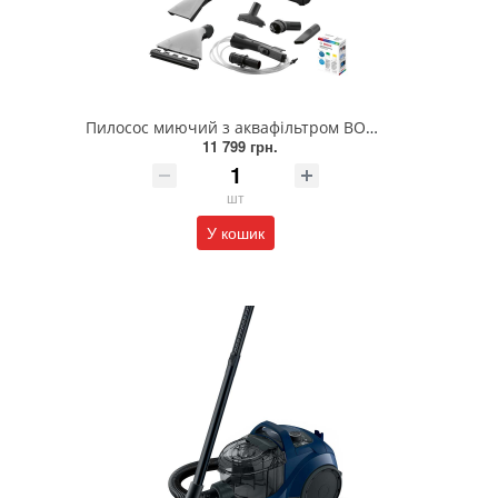
Пилосос миючий з аквафільтром BOSCH BWD41740
11 799 грн.
шт
У кошик