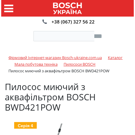
+38 (067) 327 56 22
Фірмовий Інтернет-магазин Bosch-ukraine.com.ua
Каталог
Мала побутова техніка
Пилососи BOSCH
Пилосос миючий з аквафільтром BOSCH BWD421POW
Пилосос миючий з
аквафільтром BOSCH
BWD421POW
Серія 4