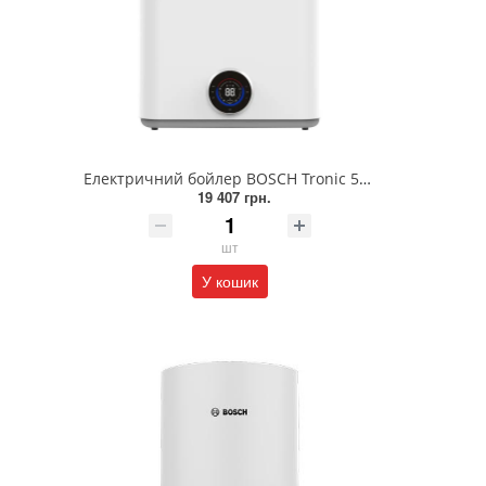
Електричний бойлер BOSCH Tronic 5500iT TR5501iT 50 DERB (7736507300)
19 407 грн.
шт
У кошик