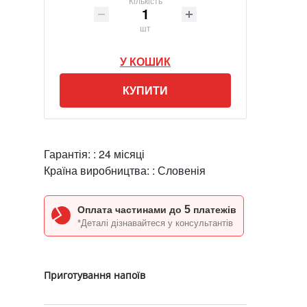
Кількість
шт
У КОШИК
КУПИТИ
Гарантія: :
24 місяці
Країна виробництва: :
Словенія
5
Оплата частинами до
платежів
*Деталі дізнавайтеся у консультантів
Приготування напоїв