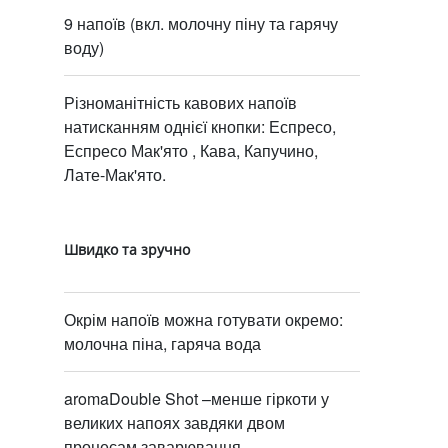
9 напоїв (вкл. молочну піну та гарячу
воду)
Різноманітність кавових напоїв
натисканням однієї кнопки: Еспресо,
Еспресо Мак'ято , Кава, Капучино,
Лате-Мак'ято.
Швидко та зручно
Окрім напоїв можна готувати окремо:
молочна піна, гаряча вода
aromaDouble Shot –менше гіркоти у
великих напоях завдяки двом
процесам заварювання